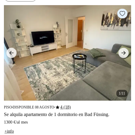
1/11
star
4 (18)
PISO
DISPONIBLE 08 AGOSTO
■
■
Se alquila apartamento de 1 dormitorio en Bad Füssing.
1300 €
/
al mes
+info