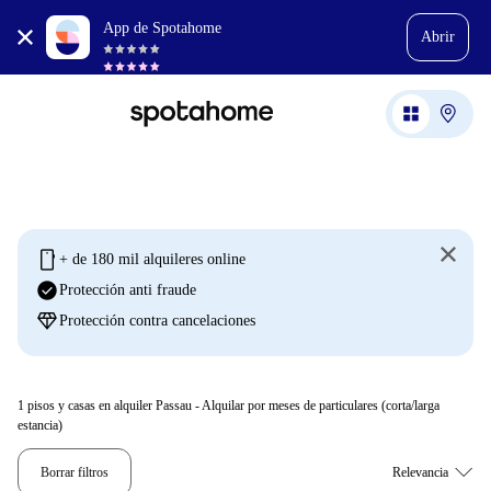
App de Spotahome
Abrir
mobile
+ de 180 mil alquileres online
check_circle
Protección anti fraude
diamond
Protección contra cancelaciones
1
pisos y casas en alquiler Passau - Alquilar por meses de particulares (corta/larga
estancia)
Borrar filtros