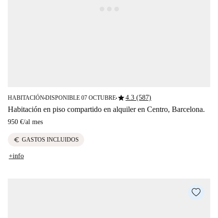
star
4.3 (587)
HABITACIÓN
DISPONIBLE 07 OCTUBRE
■
■
Habitación en piso compartido en alquiler en Centro, Barcelona.
950 €
/
al mes
euro
GASTOS INCLUIDOS
+info