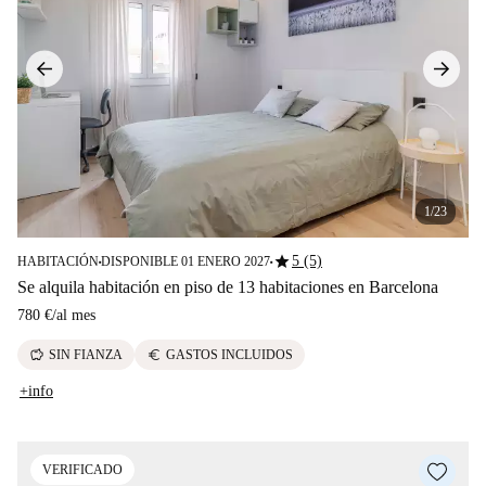
1/23
star
5 (5)
HABITACIÓN
DISPONIBLE 01 ENERO 2027
■
■
Se alquila habitación en piso de 13 habitaciones en Barcelona
780 €
/
al mes
savings
euro
SIN FIANZA
GASTOS INCLUIDOS
+info
VERIFICADO