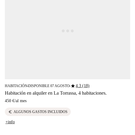
star
4.3 (18)
HABITACIÓN
DISPONIBLE 07 AGOSTO
■
■
Habitación en alquiler en La Torrassa, 4 habitaciones.
450 €
/
al mes
euro
ALGUNOS GASTOS INCLUIDOS
+info