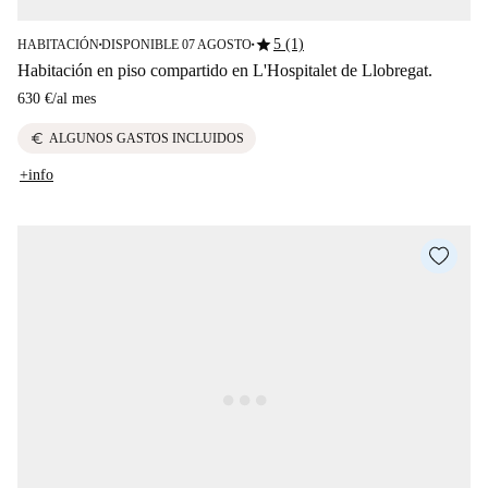
star
5 (1)
HABITACIÓN
DISPONIBLE 07 AGOSTO
■
■
Habitación en piso compartido en L'Hospitalet de Llobregat.
630 €
/
al mes
euro
ALGUNOS GASTOS INCLUIDOS
+info