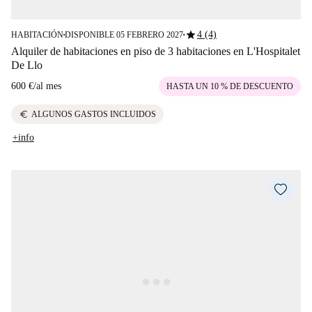
star
4 (4)
HABITACIÓN
DISPONIBLE 05 FEBRERO 2027
■
■
Alquiler de habitaciones en piso de 3 habitaciones en L'Hospitalet
De Llo
600 €
/
al mes
HASTA UN 10 % DE DESCUENTO
euro
ALGUNOS GASTOS INCLUIDOS
+info