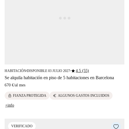
star
4.5 (55)
HABITACIÓN
DISPONIBLE 03 JULIO 2027
■
■
Se alquila habitación en piso de 5 habitaciones en Barcelona
670 €
/
al mes
lock
euro
FIANZA PROTEGIDA
ALGUNOS GASTOS INCLUIDOS
+info
VERIFICADO