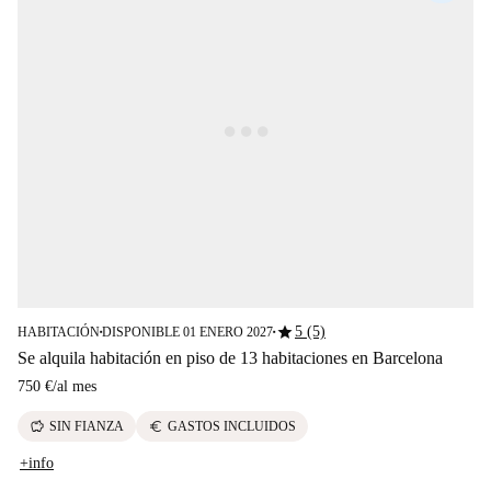
star
5 (5)
HABITACIÓN
DISPONIBLE 01 ENERO 2027
■
■
Se alquila habitación en piso de 13 habitaciones en Barcelona
750 €
/
al mes
savings
euro
SIN FIANZA
GASTOS INCLUIDOS
+info