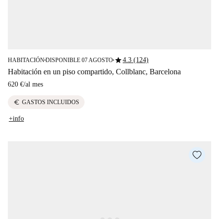
star
4.3 (124)
HABITACIÓN
DISPONIBLE 07 AGOSTO
■
■
Habitación en un piso compartido, Collblanc, Barcelona
620 €
/
al mes
euro
GASTOS INCLUIDOS
+info