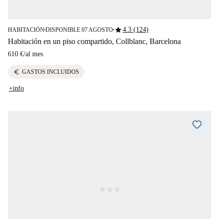
star
4.3 (124)
HABITACIÓN
DISPONIBLE 07 AGOSTO
■
■
Habitación en un piso compartido, Collblanc, Barcelona
610 €
/
al mes
euro
GASTOS INCLUIDOS
+info