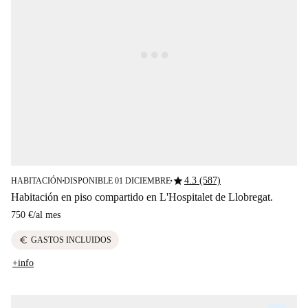
star
4.3 (587)
HABITACIÓN
DISPONIBLE 01 DICIEMBRE
■
■
Habitación en piso compartido en L'Hospitalet de Llobregat.
750 €
/
al mes
euro
GASTOS INCLUIDOS
+info