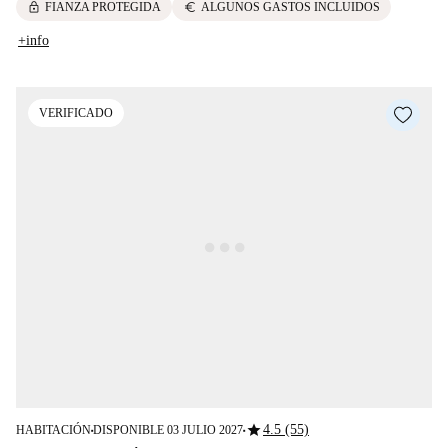
lock
euro
FIANZA PROTEGIDA
ALGUNOS GASTOS INCLUIDOS
+info
VERIFICADO
star
4.5 (55)
HABITACIÓN
DISPONIBLE 03 JULIO 2027
■
■