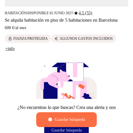
star
4.5 (55)
HABITACIÓN
DISPONIBLE 02 JUNIO 2027
■
■
Se alquila habitación en piso de 5 habitaciones en Barcelona
600 €
/
al mes
lock
euro
FIANZA PROTEGIDA
ALGUNOS GASTOS INCLUIDOS
+info
¿No encuentras lo que buscas? Crea una alerta y nos
encargaremos de avisarte.
Guardar búsqueda
Guardar búsqueda