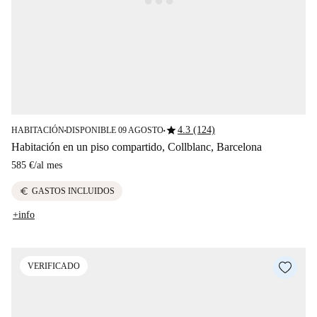
star
4.3 (124)
HABITACIÓN
DISPONIBLE 09 AGOSTO
■
■
Habitación en un piso compartido, Collblanc, Barcelona
585 €
/
al mes
euro
GASTOS INCLUIDOS
+info
VERIFICADO