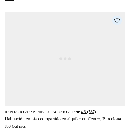
star
4.3 (587)
HABITACIÓN
DISPONIBLE 01 AGOSTO 2027
■
■
Habitación en piso compartido en alquiler en Centro, Barcelona.
850 €
/
al mes