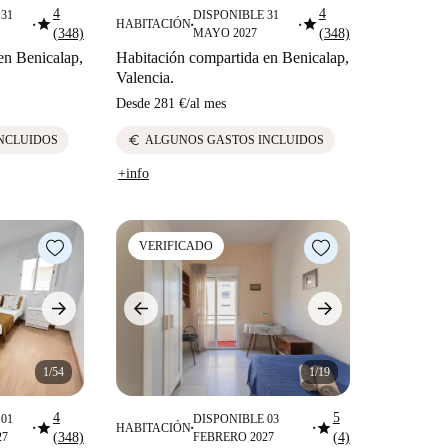
4
4
31
DISPONIBLE 31
star
star
HABITACIÓN
■
■
■
(348)
MAYO 2027
(348)
en Benicalap,
Habitación compartida en Benicalap,
Valencia.
Desde
281 €
/
al mes
euro
NCLUIDOS
ALGUNOS GASTOS INCLUIDOS
+info
VERIFICADO
1/54
1/19
4
5
01
DISPONIBLE 03
star
star
HABITACIÓN
■
■
■
27
(348)
FEBRERO 2027
(4)