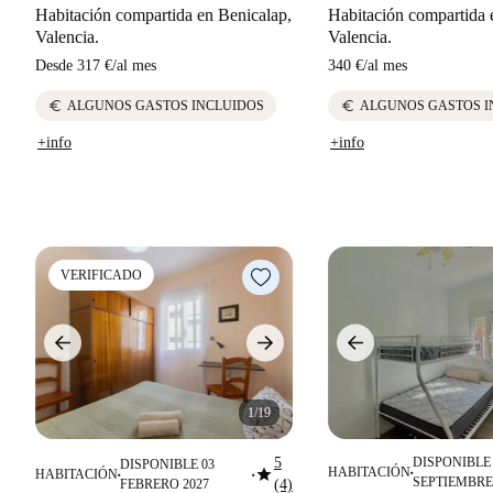
Habitación compartida en Benicalap,
Habitación compartida 
Valencia.
Valencia.
Desde
317 €
/
al mes
340 €
/
al mes
euro
euro
ALGUNOS GASTOS INCLUIDOS
ALGUNOS GASTOS I
+info
+info
VERIFICADO
1/19
5
DISPONIBLE 
DISPONIBLE 03
star
HABITACIÓN
HABITACIÓN
■
■
■
SEPTIEMBRE
FEBRERO 2027
(4)