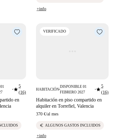
+info
VERIFICADO
5
5
01
DISPONIBLE 01
star
star
HABITACIÓN
■
■
■
27
(16)
FEBRERO 2027
(16)
partido en
Habitación en piso compartido en
lencia
alquiler en Torrefiel, Valencia
370 €
/
al mes
euro
NCLUIDOS
ALGUNOS GASTOS INCLUIDOS
+info