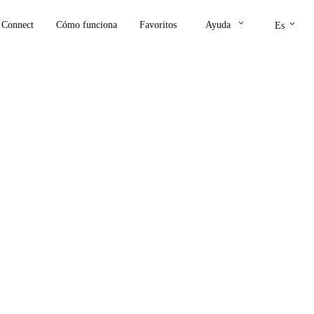
keyboard_arrow_down
keyboard_arrow_down
Connect
Cómo funciona
Favoritos
Ayuda
Es