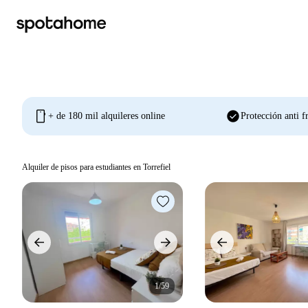
mobile
check_circle
+ de 180 mil alquileres online
Protección anti f
Alquiler de pisos para estudiantes en Torrefiel
1/59