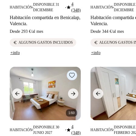
4
DISPONIBLE 31
DISPONIBLE 
star
HABITACIÓN
HABITACIÓN
■
■
■
DICIEMBRE
(348)
DICIEMBRE
Habitación compartida en Benicalap,
Habitación compartida 
Valencia.
Valencia.
Desde
293 €
/
al mes
Desde
344 €
/
al mes
euro
euro
ALGUNOS GASTOS INCLUIDOS
ALGUNOS GASTOS I
+info
+info
1/60
4
DISPONIBLE 30
DISPONIBLE 
star
HABITACIÓN
HABITACIÓN
■
■
■
JUNIO 2027
(348)
FEBRERO 20