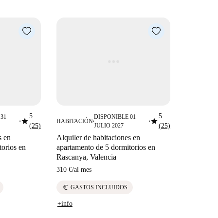
5
5
31
DISPONIBLE 01
star
star
HABITACIÓN
■
■
■
(25)
JULIO 2027
(25)
s en
Alquiler de habitaciones en
torios en
apartamento de 5 dormitorios en
Rascanya, Valencia
310 €
/
al mes
euro
GASTOS INCLUIDOS
+info