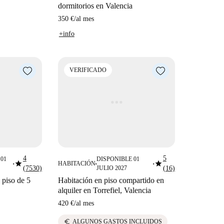
dormitorios en Valencia
350 €
/
al mes
+info
VERIFICADO
4
5
01
DISPONIBLE 01
star
star
HABITACIÓN
■
■
■
(7530)
JULIO 2027
(16)
 piso de 5
Habitación en piso compartido en
alquiler en Torrefiel, Valencia
420 €
/
al mes
euro
ALGUNOS GASTOS INCLUIDOS