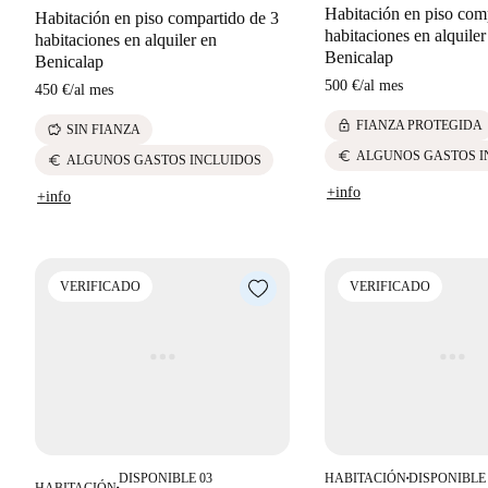
Habitación en piso com
Habitación en piso compartido de 3
habitaciones en alquiler
habitaciones en alquiler en
Benicalap
Benicalap
500 €
/
al mes
450 €
/
al mes
lock
FIANZA PROTEGIDA
savings
SIN FIANZA
euro
ALGUNOS GASTOS I
euro
ALGUNOS GASTOS INCLUIDOS
+info
+info
VERIFICADO
VERIFICADO
DISPONIBLE 03
HABITACIÓN
DISPONIBLE
■
HABITACIÓN
■