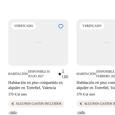
VERIFICADO
VERIFICADO
5
DISPONIBLE 01
DISPONIBLE 
star
HABITACIÓN
HABITACIÓN
■
■
■
JULIO 2027
(16)
FEBRERO 20
Habitación en piso compartido en
Habitación en piso com
alquiler en Torrefiel, Valencia
alquiler en Torrefiel, Va
370 €
/
al mes
370 €
/
al mes
euro
euro
ALGUNOS GASTOS INCLUIDOS
ALGUNOS GASTOS I
+info
+info