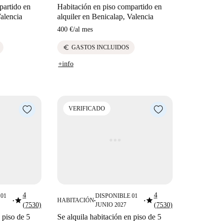
partido en
Habitación en piso compartido en
Valencia
alquiler en Benicalap, Valencia
400 €
/
al mes
euro
GASTOS INCLUIDOS
+info
VERIFICADO
4
4
01
DISPONIBLE 01
star
star
HABITACIÓN
■
■
■
(7530)
JUNIO 2027
(7530)
 piso de 5
Se alquila habitación en piso de 5