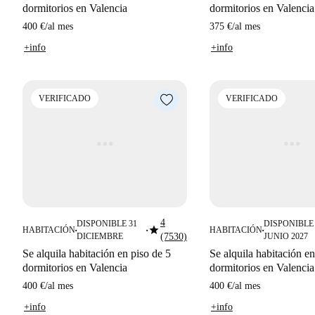
dormitorios en Valencia
dormitorios en Valencia
400 €
/
al mes
375 €
/
al mes
+info
+info
VERIFICADO
VERIFICADO
4
DISPONIBLE 31
DISPONIBLE 
star
HABITACIÓN
HABITACIÓN
■
■
■
DICIEMBRE
(7530)
JUNIO 2027
Se alquila habitación en piso de 5
Se alquila habitación en
dormitorios en Valencia
dormitorios en Valencia
400 €
/
al mes
400 €
/
al mes
+info
+info