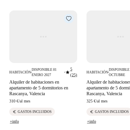
5
DISPONIBLE 01
DISPONIBLE 
star
HABITACIÓN
HABITACIÓN
■
■
■
ENERO 2027
(25)
OCTUBRE
Alquiler de habitaciones en
Alquiler de habitacione
apartamento de 5 dormitorios en
apartamento de 5 dormi
Rascanya, Valencia
Rascanya, Valencia
310 €
/
al mes
325 €
/
al mes
euro
euro
GASTOS INCLUIDOS
GASTOS INCLUIDOS
+info
+info