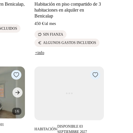
en Benicalap,
Habitación en piso compartido de 3
habitaciones en alquiler en
Benicalap
450 €
/
al mes
NCLUIDOS
savings
SIN FIANZA
euro
ALGUNOS GASTOS INCLUIDOS
+info
1/6
01
DISPONIBLE 03
HABITACIÓN
■
SEPTIEMBRE 2027