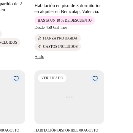
partido de 2
Habitación en piso de 3 dormitorios
 en
en alquiler en Benicalap, Valencia.
HASTA UN 10 % DE DESCUENTO
Desde
450 €
/
al mes
lock
FIANZA PROTEGIDA
NCLUIDOS
euro
GASTOS INCLUIDOS
+info
VERIFICADO
 09 AGOSTO
HABITACIÓN
DISPONIBLE 09 AGOSTO
■