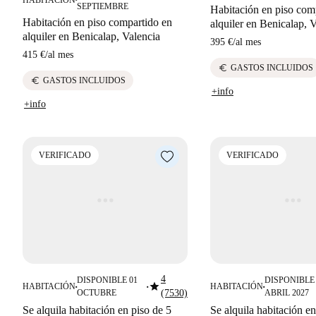
SEPTIEMBRE
Habitación en piso com
Habitación en piso compartido en
alquiler en Benicalap, 
alquiler en Benicalap, Valencia
395 €
/
al mes
415 €
/
al mes
euro
GASTOS INCLUIDOS
euro
GASTOS INCLUIDOS
+info
+info
VERIFICADO
VERIFICADO
4
DISPONIBLE 01
DISPONIBLE 
star
HABITACIÓN
HABITACIÓN
■
■
■
OCTUBRE
(7530)
ABRIL 2027
Se alquila habitación en piso de 5
Se alquila habitación en